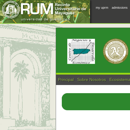
my uprm
admissions
Principal
Sobre Nosotros
Ecosistema