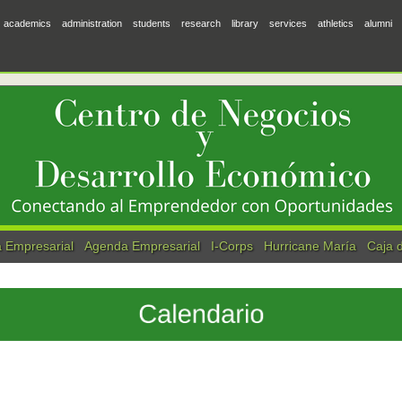
academics
administration
students
research
library
services
athletics
alumni
 Empresarial
Agenda Empresarial
I-Corps
Hurricane María
Caja 