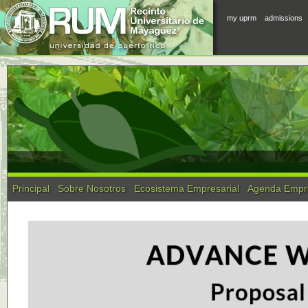
my uprm
admissions
Principal
Sobre Nosotros
Ecosistema Empresarial
Agenda Empre